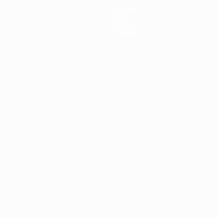
Équipes
Infos
Histoire
À propos
Português