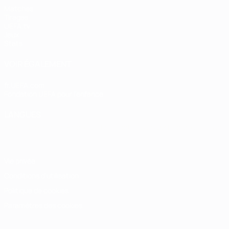
Matches
Tirages
UEFA.tv
Jeux
Stats
VOIR ÉGALEMENT
fr.UEFA.com
Fondation UEFA pour l'enfance
LANGUES
Français
English
Français
Deutsch
Русский
Español
Italiano
Vie privée
Conditions d'utilisation
Politique de cookies
Paramètres des cookies