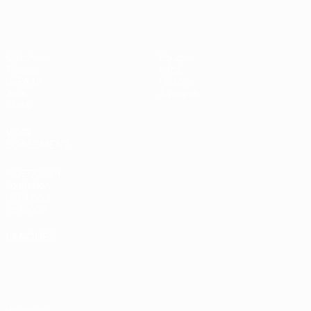
Matches
Équipes
Tirages
Infos
UEFA.tv
Histoire
Jeux
À propos
Stats
VOIR
ÉGALEMENT
fr.UEFA.com
Fondation
UEFA pour
l'enfance
LANGUES
Français
English
Français
Deutsch
Русский
Español
Italiano
Português