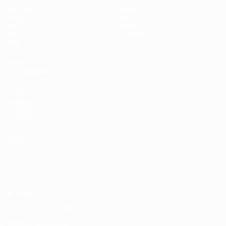
Matches
Équipes
Tirages
Infos
UEFA.tv
Histoire
Jeux
À propos
Stats
VOIR
ÉGALEMENT
fr.UEFA.com
Fondation
UEFA pour
l'enfance
LANGUES
Français
English
Français
Deutsch
Русский
Español
Italiano
Português
Vie privée
Conditions d'utilisation
Politique de cookies