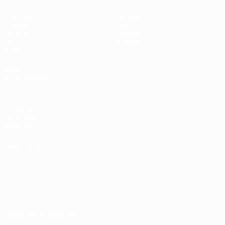
Matches
Équipes
Tirages
Infos
UEFA.tv
Histoire
Jeux
À propos
Stats
VOIR
ÉGALEMENT
fr.UEFA.com
Fondation
UEFA pour
l'enfance
LANGUES
Français
English
Français
Deutsch
Русский
Español
Italiano
Português
Vie privée
Conditions d'utilisation