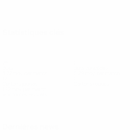
Statistiques clés
26
2
Buts
Buts concédés
3,72 moy. par match
0,29 moy. par match
12
0
Cartons jaunes
Cartons rouges
1,72 moy. par match
Voir toutes les stats
Effectif
Álex
Astralaga
Bernal
Casals
Chema
Dani
Domingu
Gardien
Milieu
Attaquant
Défenseur
Jiménez
Andrés
Rodríguez
Défenseur
Milieu
Milieu
Dernières news