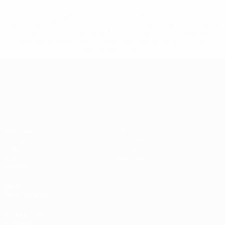
* Suspendue jusqu'à nouvel ordre. <a
href='https://fr.uefa.com/insideuefa/mediaservices/media
148df3adfcb7-1e200e38ed6f-1000--fifa-uefa-suspendem-
equipas-e-seleccoes-russas-de-todas-as-prov/' >En
savoir plus</a>
Championnat d'Europe des moi
Matches
Infos
Groupes
Histoire
Vidéo
À propos
Stats
Boutique
Équipes
VOIR
ÉGALEMENT
fr.UEFA.com
Fondation