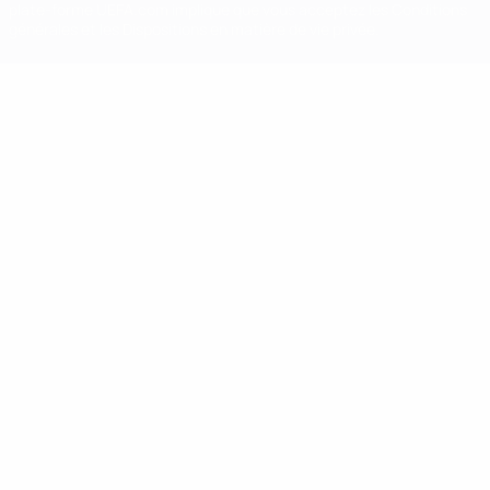
plate-forme UEFA.com implique que vous acceptez les Conditions
générales et les Dispositions en matière de vie privée.