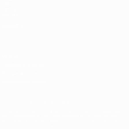
UEFA pour
l'enfance
Boutique
LANGUES
Français
English
Français
Deutsch
Русский
Español
Italiano
Português
Vie privée
Conditions d'utilisation
Politique de cookies
Paramètres des cookies
© 1998-2026 UEFA. Tous droits réservés.
La désignation UEFA, le logo de l'UEFA et toutes les marques liées
aux compétitions de l'UEFA sont protégés en tant que marques
et/ou droits d'auteur de l'UEFA. Toute utilisation de ces marques
déposées à des fins commerciales est interdite. L'utilisation de la