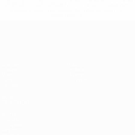
148df3adfcb7-1e200e38ed6f-1000--fifa-uefa-suspendem-
equipas-e-seleccoes-russas-de-todas-as-prov/' >En
savoir plus</a>
Championnat d'Europe des moi
Matches
Infos
Groupes
Histoire
Vidéo
À propos
Stats
Boutique
Équipes
VOIR
ÉGALEMENT
fr.UEFA.com
Fondation
UEFA pour
l'enfance