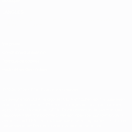
Boutique
LANGUES
Français
English
Français
Deutsch
Русский
Español
Italiano
Português
Vie privée
Conditions d'utilisation
Politique de cookies
Paramètres des cookies
© 1998-2026 UEFA. Tous droits réservés.
La désignation UEFA, le logo de l'UEFA et toutes les marques liées
aux compétitions de l'UEFA sont protégés en tant que marques
et/ou droits d'auteur de l'UEFA. Toute utilisation de ces marques
déposées à des fins commerciales est interdite. L'utilisation de la
plate-forme UEFA.com implique que vous acceptez les Conditions
générales et les Dispositions en matière de vie privée.