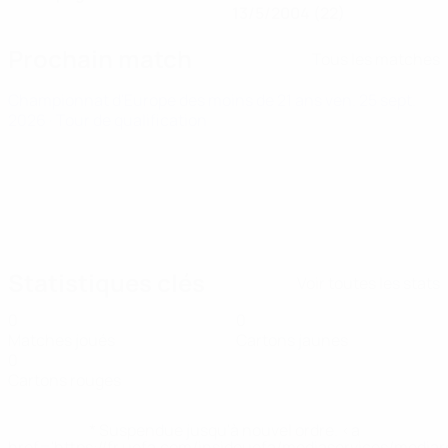
13/5/2004 (22)
Prochain match
Tous les matches
Championnat d'Europe des moins de 21 ans
ven. 25 sept.
2026
· Tour de qualification
Statistiques clés
Voir toutes les stats
0
0
Matches joués
Cartons jaunes
0
Cartons rouges
* Suspendue jusqu'à nouvel ordre. <a
href='https://fr.uefa.com/insideuefa/mediaservices/media