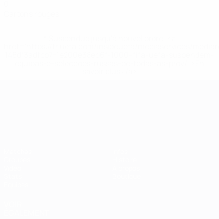
0
Cartons rouges
* Suspendue jusqu'à nouvel ordre. <a
href='https://fr.uefa.com/insideuefa/mediaservices/media
148df3adfcb7-1e200e38ed6f-1000--fifa-uefa-suspendem-
equipas-e-seleccoes-russas-de-todas-as-prov/' >En
savoir plus</a>
Championnat d'Europe des moi
Matches
Infos
Groupes
Histoire
Vidéo
À propos
Stats
Boutique
Équipes
VOIR
ÉGALEMENT