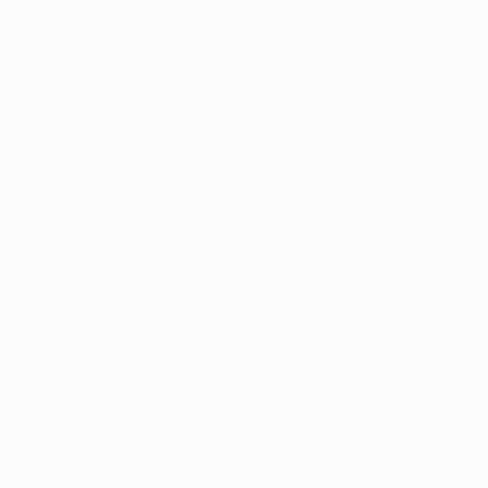
fr.UEFA.com
Fondation
UEFA pour
l'enfance
Boutique
LANGUES
Français
English
Français
Deutsch
Русский
Español
Italiano
Português
Vie privée
Conditions d'utilisation
Politique de cookies
Paramètres des cookies
© 1998-2026 UEFA. Tous droits réservés.
La désignation UEFA, le logo de l'UEFA et toutes les marques liées