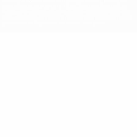
aux compétitions de l'UEFA sont protégés en tant que marques
et/ou droits d'auteur de l'UEFA. Toute utilisation de ces marques
déposées à des fins commerciales est interdite. L'utilisation de la
plate-forme UEFA.com implique que vous acceptez les Conditions
générales et les Dispositions en matière de vie privée.