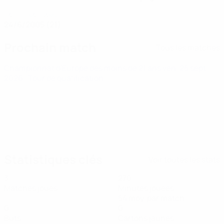
DATE DE NAISSANCE
24/6/2005 (21)
Prochain match
Tous les matches
Championnat d'Europe des moins de 21 ans
ven. 25 sept.
2026
· Tour de qualification
Statistiques clés
Voir toutes les stats
3
270
Matches joués
Minutes jouées
54 moy. par match
0
0
Buts
Cartons jaunes