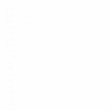
2017
: Allemagne (Pologne)
2015
: Suède (République tchèque)
2013
: Espagne (Israël)
2011
: Espagne (Danemark)
2009
: Allemagne (Suède)
2007
: Pays-Bas (Pays-Bas)
2006
: Pays-Bas (Portugal)
2004
: Italie (Allemagne)
2002
: République tchèque (Suisse)
2000
: Italie (Slovaquie)
1998
: Espagne (Roumanie)
1996
: Italie (Espagne)
1994
: Italie (France)
1992
: Italie
1990
: Union soviétique
1988
: France
1986
: Espagne
1984
: Angleterre
1982
: Angleterre