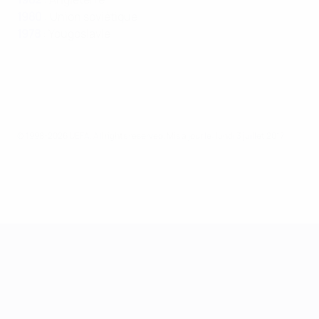
1980
: Union soviétique
1978
: Yougoslavie
© 1998-2026 UEFA. All rights reserved.
Mis à jour le: lundi 3 juillet 2017
Championnat d'Europe des moi