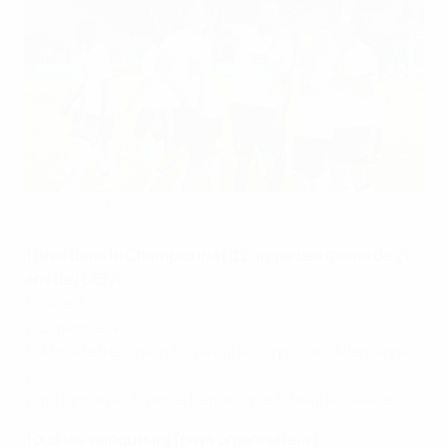
Les joueurs de l'Allemagne savourent leur succès sur la pelouse
de Cracovie
©Sportsfile
Titres dans le Championnat d'Europe des moins de 21
ans de l'UEFA
1. Italie, 5
2. Espagne, 4
3. Angleterre, Union Soviétique, Pays-Bas, Allemagne,
2
7. Yougoslavie, France, République tchèque, Suède, 1
Tous les vainqueurs (pays organisateur)