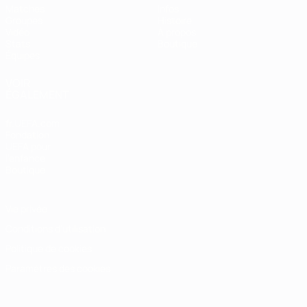
Matches
Infos
Groupes
Histoire
Vidéo
À propos
Stats
Boutique
Équipes
VOIR
ÉGALEMENT
fr.UEFA.com
Fondation
UEFA pour
l'enfance
Boutique
Vie privée
Conditions d'utilisation
Politique de cookies
Paramètres des cookies