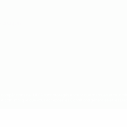
Português
ux compétitions de l'UEFA sont protégés en tant que marques et/ou droi
EFA.com implique que vous acceptez les Conditions générales et les Disp