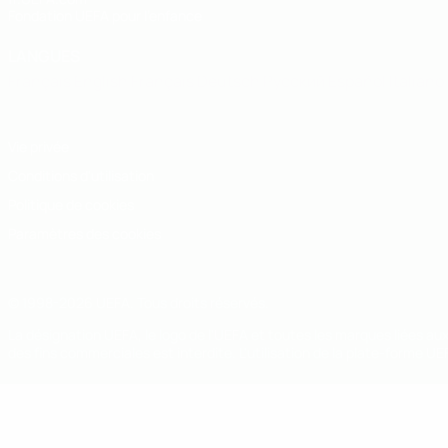
Fondation UEFA pour l'enfance
LANGUES
Français
English
Français
Deutsch
Русский
Español
Italiano
Vie privée
Conditions d'utilisation
Politique de cookies
Paramètres des cookies
© 1998-2026 UEFA. Tous droits réservés.
La désignation UEFA, le logo de l'UEFA et toutes les marques liées a
des fins commerciales est interdite. L'utilisation de la plate-forme U