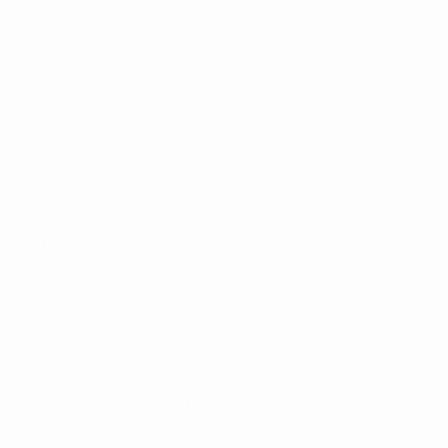
fr.UEFA.com
Fondation
UEFA pour
l'enfance
LANGUES
Français
English
Français
Deutsch
Русский
Español
Italiano
Português
Vie privée
Conditions d'utilisation
Politique de cookies
Paramètres des cookies
© 1998-2026 UEFA. Tous droits réservés.
La désignation UEFA, le logo de l'UEFA et toutes les marques liées
aux compétitions de l'UEFA sont protégés en tant que marques
et/ou droits d'auteur de l'UEFA. Toute utilisation de ces marques