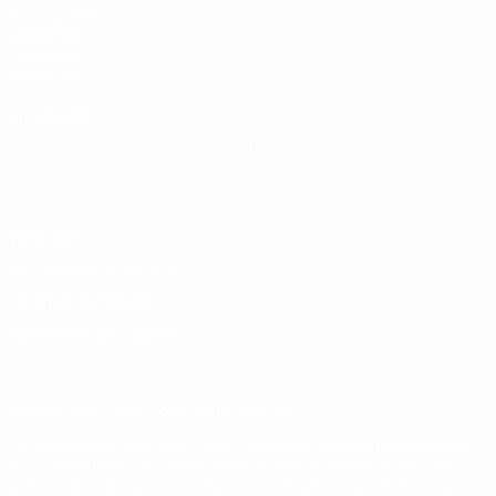
fr.UEFA.com
Fondation
UEFA pour
l'enfance
LANGUES
Français
English
Français
Deutsch
Русский
Español
Italiano
Português
Vie privée
Conditions d'utilisation
Politique de cookies
Paramètres des cookies
© 1998-2026 UEFA. Tous droits réservés.
La désignation UEFA, le logo de l'UEFA et toutes les marques liées
aux compétitions de l'UEFA sont protégés en tant que marques
et/ou droits d'auteur de l'UEFA. Toute utilisation de ces marques