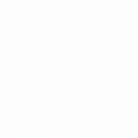
fr.UEFA.com
Fondation
UEFA pour
l'enfance
LANGUES
Français
English
Français
Deutsch
Русский
Español
Italiano
Português
Vie privée
Conditions d'utilisation
Politique de cookies
Paramètres des cookies
© 1998-2026 UEFA. Tous droits réservés.
La désignation UEFA, le logo de l'UEFA et toutes les marques liées
aux compétitions de l'UEFA sont protégés en tant que marques
et/ou droits d'auteur de l'UEFA. Toute utilisation de ces marques