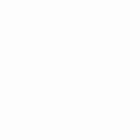
fr.UEFA.com
Fondation
UEFA pour
l'enfance
LANGUES
Français
English
Français
Deutsch
Русский
Español
Italiano
Português
Vie privée
Conditions d'utilisation
Politique de cookies
Paramètres des cookies
© 1998-2026 UEFA. Tous droits réservés.
La désignation UEFA, le logo de l'UEFA et toutes les marques liées
aux compétitions de l'UEFA sont protégés en tant que marques
et/ou droits d'auteur de l'UEFA. Toute utilisation de ces marques