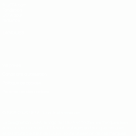
fr.UEFA.com
Fondation
UEFA pour
l'enfance
LANGUES
Français
English
Français
Deutsch
Русский
Español
Italiano
Português
Vie privée
Conditions d'utilisation
Politique de cookies
Paramètres des cookies
© 1998-2026 UEFA. Tous droits réservés.
La désignation UEFA, le logo de l'UEFA et toutes les marques liées
aux compétitions de l'UEFA sont protégés en tant que marques
et/ou droits d'auteur de l'UEFA. Toute utilisation de ces marques