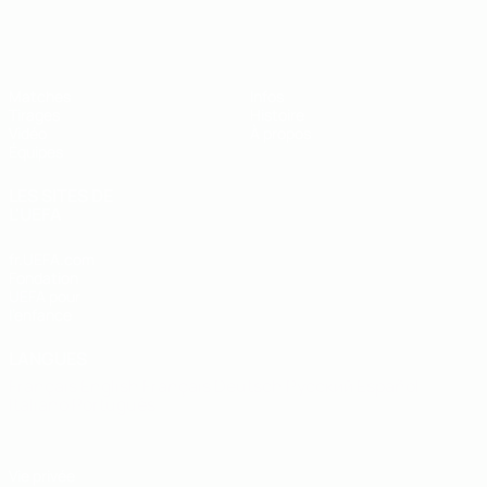
EURO des moins de 19 ans de l’UEFA
Matches
Infos
Tirages
Histoire
Vidéo
À propos
Équipes
LES SITES DE
L'UEFA
fr.UEFA.com
Fondation
UEFA pour
l'enfance
LANGUES
Français
English
Français
Deutsch
Русский
Español
Italiano
Português
Vie privée