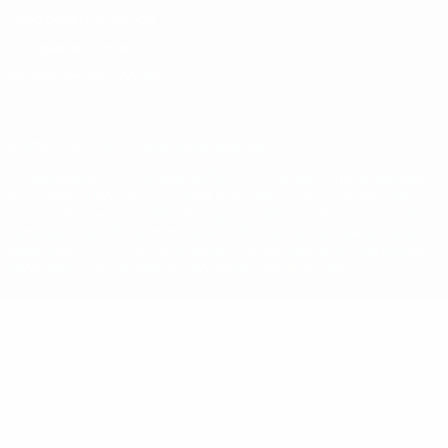
Conditions d'utilisation
Politique de cookies
Paramètres des cookies
© 1998-2026 UEFA. Tous droits réservés.
La désignation UEFA, le logo de l'UEFA et toutes les marques liées
aux compétitions de l'UEFA sont protégés en tant que marques
et/ou droits d'auteur de l'UEFA. Toute utilisation de ces marques
déposées à des fins commerciales est interdite. L'utilisation de la
plate-forme UEFA.com implique que vous acceptez les Conditions
générales et les Dispositions en matière de vie privée.