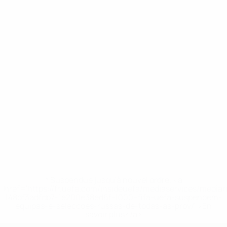
* Suspendue jusqu'à nouvel ordre. <a
href='https://fr.uefa.com/insideuefa/mediaservices/media
148df3adfcb7-1e200e38ed6f-1000--fifa-uefa-suspendem-
equipas-e-seleccoes-russas-de-todas-as-prov/' >En
savoir plus</a>