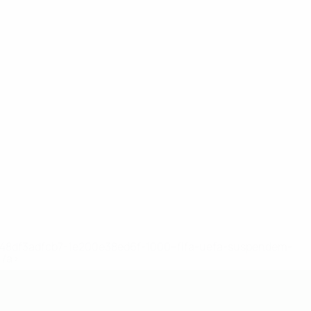
2-148df3adfcb7-1e200e38ed6f-1000--fifa-uefa-suspendem-
</a>