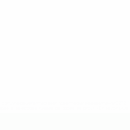
.uefa.com/insideuefa/mediaservices/mediareleases/news/027
ipas-e-seleccoes-russas-de-todas-as-prov/' >En savoir plus