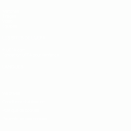
Matches
Tirages
Vidéo
Équipes
LES SITES DE L'UEFA
fr.UEFA.com
Fondation UEFA pour l'enfance
LANGUES
Français
English
Français
Deutsch
Русский
Español
Italiano
Vie privée
Conditions d'utilisation
Politique de cookies
Paramètres des cookies