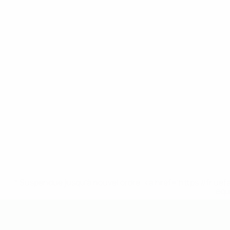
* Suspendue jusqu'à nouvel ordre. <a href='https://fr
equ
EURO des moins de 19 ans de l’UEFA