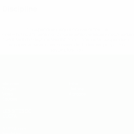
Discipline
* Suspendue jusqu'à nouvel ordre. <a
href='https://fr.uefa.com/insideuefa/mediaservices/media
148df3adfcb7-1e200e38ed6f-1000--fifa-uefa-suspendem-
equipas-e-seleccoes-russas-de-todas-as-prov/' >En
savoir plus</a>
EURO des moins de 19 ans de l’UEFA
Matches
Infos
Tirages
Histoire
Vidéo
À propos
Équipes
LES SITES DE
L'UEFA
fr.UEFA.com
Fondation