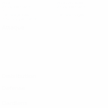
Buts
Buts concédés
2 moy. par match
2 moy. par match
10
0
Cartons jaunes
Cartons rouges
3,34 moy. par match
Attaque
Distribution
Défense
Gardiens