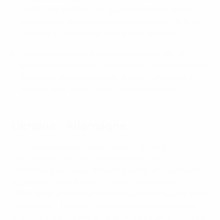
l’EURO U19 2025/26, les joueurs de Paco Gallardo
ayant conclu le tour élite avec un bilan de 100 % de
victoires, 11 buts marqués et aucun encaissé.
La Croatie dispute sa deuxième demi-finale, sa
première depuis 2010. L’Espagne est désormais seule
détentrice du record absolu d’apparitions dans le
dernier carré, avec 13 demi-finales disputées.
Ukraine - Allemagne
« J’aimerais revivre ces émotions, » déclarait le
sélectionneur Dmytro Mikhailenko lors de sa
conférence de presse d’avant-tournoi, en repensant
au parcours de l’Ukraine jusqu’en demi-finales en
2024. Après un parcours parfait dans le Groupe B, c’est
chose faite. L’Ukraine s’est imposée avec la manière,
inscrivant une collection de buts somptueux, à l’image