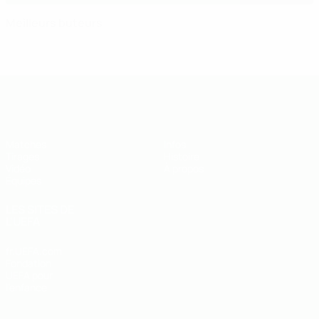
Meilleurs buteurs
EURO des moins de 19 ans de l’UEFA
Matches
Infos
Tirages
Histoire
Vidéo
À propos
Équipes
LES SITES DE
L'UEFA
fr.UEFA.com
Fondation
UEFA pour
l'enfance