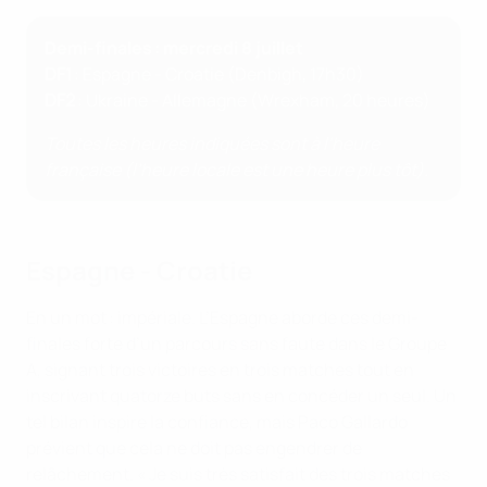
Demi-finales : mercredi 8 juillet
DF1
: Espagne - Croatie (Denbigh, 17h30)
DF2
: Ukraine - Allemagne (Wrexham, 20 heures)
Toutes les heures indiquées sont à l’heure
française (l’heure locale est une heure plus tôt).
Espagne - Croatie
En un mot : impériale. L’Espagne aborde ces demi-
finales forte d’un parcours sans faute dans le Groupe
A, signant trois victoires en trois matches tout en
inscrivant quatorze buts sans en concéder un seul. Un
tel bilan inspire la confiance, mais Paco Gallardo
prévient que cela ne doit pas engendrer de
relâchement. « Je suis très satisfait des trois matches