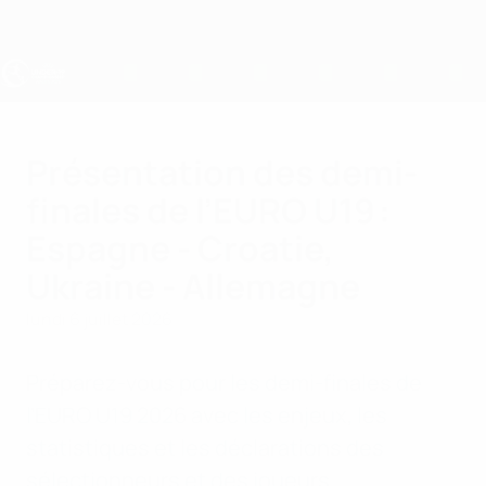
Passer
au
contenu
principal
EURO des moins de 19 ans de l’UEFA
Présentation des demi-
finales de l’EURO U19 :
Espagne - Croatie,
Ukraine - Allemagne
lundi 6 juillet 2026
Préparez-vous pour les demi-finales de
l’EURO U19 2026 avec les enjeux, les
statistiques et les déclarations des
sélectionneurs et des joueurs.