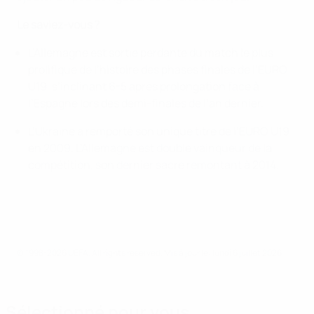
Le saviez-vous ?
L’Allemagne est sortie perdante du match le plus
prolifique de l’histoire des phases finales de l’EURO
U19, s’inclinant 6-5 après prolongation face à
l’Espagne lors des demi-finales de l’an dernier.
L’Ukraine a remporté son unique titre de l’EURO U19
en 2009. L’Allemagne est double vainqueur de la
compétition, son dernier sacre remontant à 2014.
© 1998-2026 UEFA. All rights reserved.
Mis à jour le: lundi 6 juillet 2026
Sélectionné pour vous