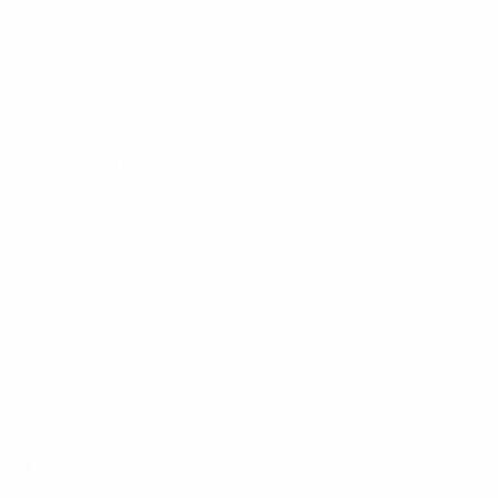
que nous avons joués, mais c’est désormais du passé,
affirme le sélectionneur espagnol. Nous n’avons
encore rien gagné, seulement ces trois matches. »
Alors que l’Espagne a navigué sereinement vers le
dernier carré, la Croatie a prouvé qu’elle savait
affronter la tempête en arrachant sa qualification de
manière spectaculaire lors de la Journée 3. Pour le
sélectionneur Siniša Oreščanin, ce triomphe 3-0 a mis
en évidence le « petit quelque chose en plus » que
possède son groupe. Cette magie rare, espèrent-ils,
pourra les guider vers leur toute première finale dans
cette compétition. « Nous ferons de notre mieux pour
aller gagner l’EURO, » affirme le milieu de terrain Lovro
Chelfi.
Le saviez-vous ?
La cage de l’Espagne est restée inviolée tout au long
de la phase de qualification et de la phase finale de