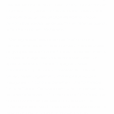
des réalisations de Pavlo Liusin, Vitaliy Hlyut et Bohdan
Olychenko. En pleine confiance, ils sont néanmoins
conscients qu’un test de taille les attend. « Nous
devrons être solides, savoir souffrir en défense quand il
le faudra, » prévient Mikhailenko.
L’Allemagne avait assuré sa qualification pour le
dernier carré dès la fin de la Journée 2, mais sa phase
de groupes dans le Groupe A a suscité des sentiments
mitigés, à l’image des mots de Boris Mamuzah Lum
après la défaite 4-0 face à l’Espagne. « Nous
concédons trop de buts, » constatait le milieu de
terrain, faisant également référence à la victoire
inaugurale 4-3 contre le Danemark. Une formidable
force de frappe offensive a permis de compenser ces
lacunes défensives – « l’un de nos points forts est que
nous pouvons marquer beaucoup de buts » – et
l’Allemagne sera très difficile à arrêter si elle parvient à
ajouter un peu de rigueur défensive à son jeu.