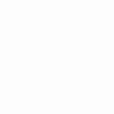
Matches
Infos
Tirages
Histoire
Vidéo
À propos
Équipes
LES SITES DE
L'UEFA
fr.UEFA.com
Fondation
UEFA pour
l'enfance
Vie privée
Conditions d'utilisation
Politique de cookies
Paramètres des cookies