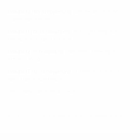
Groupe 10 (12–18 novembre)
: Danemark, Suisse*,
Suède, Saint-Marin
Groupe 11 (12–18 novembre)
: Portugal*, Belgique,
Macédoine du Nord, Estonie
Groupe 12 (8–14 octobre)
: Norvège*, Allemagne,
Arménie, Kosovo
Groupe 13 (12–18 novembre)
: Tchéquie, Irlande du
Nord, Malte*, Azerbaïdjan
*Pays hôtes des mini-tournois
© 1998-2026 UEFA. All rights reserved.
Mis à jour le: samedi 28 juin 2025
EURO des moins de 19 ans de l’UEFA