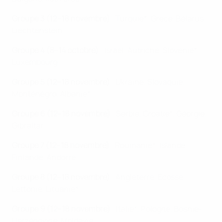
Groupe 3 (12–18 novembre)
: Turquie*, Grèce, Bélarus,
Liechtenstein
Groupe 4 (8–14 octobre)
: Israël, Autriche, Slovénie*,
Luxembourg
Groupe 5 (12–18 novembre)
: Ukraine, Slovaquie,
Monténégro, Albanie*
Groupe 6 (12–18 novembre)
: Serbie, Croatie*, Géorgie,
Gibraltar
Groupe 7 (12–18 novembre)
: Roumanie*, Islande,
Finlande, Andorre
Groupe 8 (12–18 novembre)
: Angleterre, Écosse,
Lettonie, Lituanie*
Groupe 9 (12–18 novembre)
: Italie*, Pologne, Bosnie-
Herzégovine, Moldavie