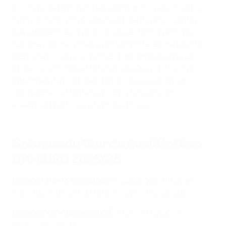
2026, qui déterminera les sept nations rejoignant le
Pays de Galles pour la phase finale de l’été. Les Pays-
Bas abordent les qualifications en tant qu'équipe
tenante du titre, après avoir remporté le titre pour la
première fois en 2024/25, en battant l'Espagne en
finale. L'Allemagne et la Roumanie, pays hôte, ont
atteint les demi-finales, tandis que le Danemark,
l'Angleterre, le Monténégro et la Norvège ont
également participé à la phase finale.
Groupes du tour de qualification
U19 EURO 2025/26
Groupe 1 (12–18 novembre)
: République d'Irlande,
Pays-Bas* (tenant du titre), Chypre, Kazakhstan
Groupe 2 (12–18 novembre)
: France, Hongrie*,
Bulgarie, Îles Féroé