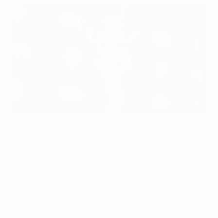
Le trophée de l'EURO U19
UEFA
Le tour de qualification du Championnat d'Europe des
moins de 19 ans de l'UEFA 2025/26 se déroule du 8 au
14 octobre et du 12 au 18 novembre sous forme de mini-
tournois organisés sur un seul site.
Les deux meilleures équipes de chaque groupe ainsi
que la meilleure équipe classée troisième rejoindront
les têtes de série, l’Espagne, au tour élite au printemps