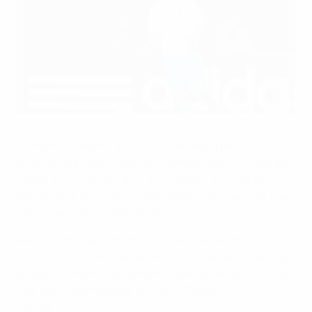
Konstantinos Rougkalas a donné la victoire à la Grèce
©Sportsfile
La France, tenante du titre, ne défendra pas son
trophée en phase finale du Championnat d'Europe des
moins de 19 ans de l'UEFA. Les joueurs de Philippe
Bergeroo se sont fait éliminer dans le Groupe 3 du tour
Élite en perdant contre la Grèce.
Avec ces trois points, et à une journée de la fin, les
Grecs sont assurés de terminer à la première place du
groupe. La France a pourtant ouvert la marque, à Velky
Biel, par l'intermédiaire de Saphir Taider, à la 21e
minute.