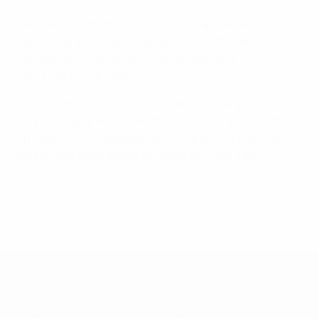
Mais les vice-champions 2007 ont rapidement
répondu grâce à Apostolos Vellios. Konstantinos
Rougkalas a ensuite assuré la victoire et la
qualification sur coup franc.
"C'est mérité pour les Grecs", a déclaré Bergeroo. "Nous
avons manqué de concentration. On les a pourtant vus
en vidéo. On connaissait leur force sur coup de pied
arrêté mais nous avons encaissé un coup franc."
© 1998-2026 UEFA. All rights reserved.
Mis à jour le: dimanche 22 mai 2011
EURO des moins de 19 ans de l’UEFA