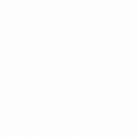
Matches
Infos
Tirages
Histoire
Vidéo
À propos
Équipes
LES SITES DE
L'UEFA
fr.UEFA.com
Fondation
UEFA pour
l'enfance
Vie privée
Conditions d'utilisation
Politique de cookies
Paramètres des cookies
© 1998-2026 UEFA. Tous droits réservés.
La désignation UEFA, le logo de l'UEFA et toutes les marques liées