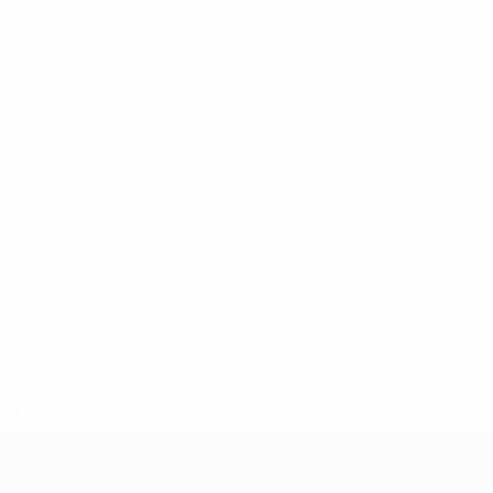
2-148df3adfcb7-1e200e38ed6f-1000--fifa-uefa-suspendem-
</a>