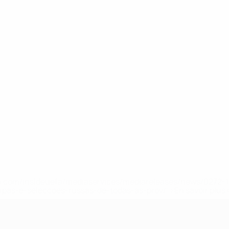
.uefa.com/insideuefa/mediaservices/mediareleases/news/027
ipas-e-seleccoes-russas-de-todas-as-prov/' >En savoir plus