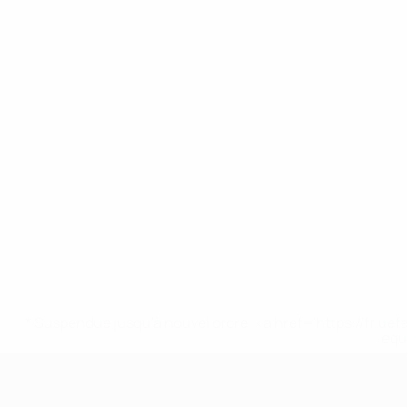
* Suspendue jusqu'à nouvel ordre. <a href='https://fr
equ
EURO des moins de 17 ans de l’UEFA