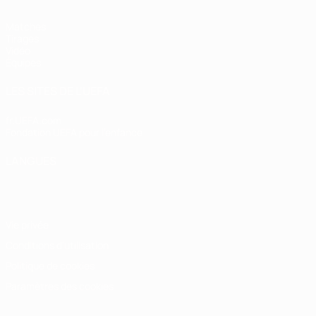
Matches
Tirages
Vidéo
Équipes
LES SITES DE L'UEFA
fr.UEFA.com
Fondation UEFA pour l'enfance
LANGUES
Français
English
Français
Deutsch
Русский
Español
Italiano
Vie privée
Conditions d'utilisation
Politique de cookies
Paramètres des cookies