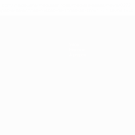
.uefa.com/insideuefa/mediaservices/mediareleases/news/027
ipas-e-seleccoes-russas-de-todas-as-prov/' >En savoir plus
Infos
Histoire
À propos
Português