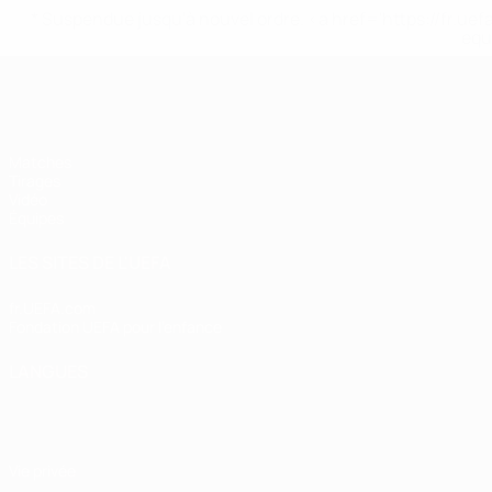
* Suspendue jusqu'à nouvel ordre. <a href='https://fr
equ
EURO des moins de 17 ans de l’UEFA
Matches
Tirages
Vidéo
Équipes
LES SITES DE L'UEFA
fr.UEFA.com
Fondation UEFA pour l'enfance
LANGUES
Français
English
Français
Deutsch
Русский
Español
Italiano
Vie privée