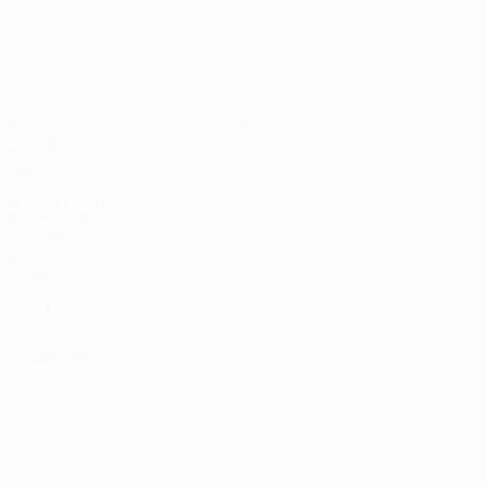
EURO des moins de 17 ans de l’UEFA
Matches
Infos
Tirages
Histoire
Vidéo
À propos
Équipes
LES SITES DE
L'UEFA
fr.UEFA.com
Fondation
UEFA pour
l'enfance
LANGUES
Français
English
Français
Deutsch
Русский
Español
Italiano
Português
Vie privée