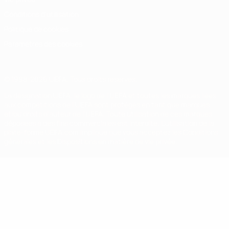
Conditions d'utilisation
Politique de cookies
Paramètres des cookies
© 1998-2026 UEFA. Tous droits réservés.
La désignation UEFA, le logo de l'UEFA et toutes les marques liées
aux compétitions de l'UEFA sont protégés en tant que marques
et/ou droits d'auteur de l'UEFA. Toute utilisation de ces marques
déposées à des fins commerciales est interdite. L'utilisation de la
plate-forme UEFA.com implique que vous acceptez les Conditions
générales et les Dispositions en matière de vie privée.