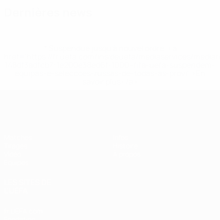
Dernières news
* Suspendue jusqu'à nouvel ordre. <a
href='https://fr.uefa.com/insideuefa/mediaservices/media
148df3adfcb7-1e200e38ed6f-1000--fifa-uefa-suspendem-
equipas-e-seleccoes-russas-de-todas-as-prov/' >En
savoir plus</a>
EURO des moins de 17 ans de l’UEFA
Matches
Infos
Tirages
Histoire
Vidéo
À propos
Équipes
LES SITES DE
L'UEFA
fr.UEFA.com
Fondation