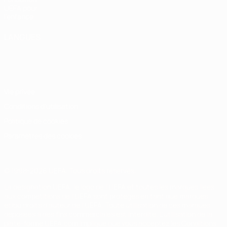
UEFA pour
l'enfance
LANGUES
Français
English
Français
Deutsch
Русский
Español
Italiano
Português
Vie privée
Conditions d'utilisation
Politique de cookies
Paramètres des cookies
© 1998-2026 UEFA. Tous droits réservés.
La désignation UEFA, le logo de l'UEFA et toutes les marques liées
aux compétitions de l'UEFA sont protégés en tant que marques
et/ou droits d'auteur de l'UEFA. Toute utilisation de ces marques
déposées à des fins commerciales est interdite. L'utilisation de la
plate-forme UEFA.com implique que vous acceptez les Conditions