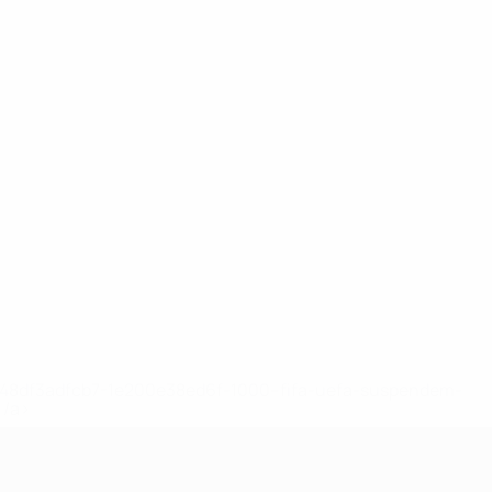
2-148df3adfcb7-1e200e38ed6f-1000--fifa-uefa-suspendem-
</a>