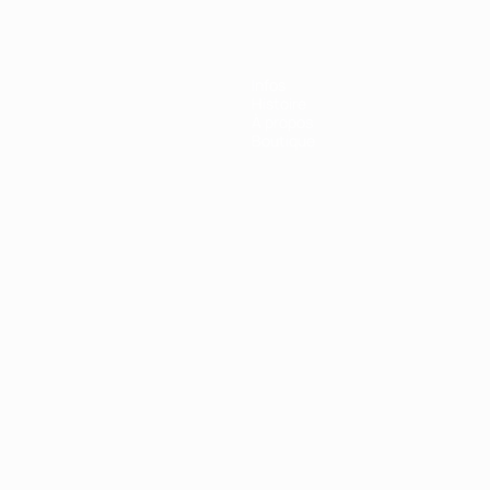
Infos
Histoire
À propos
Boutique
Português