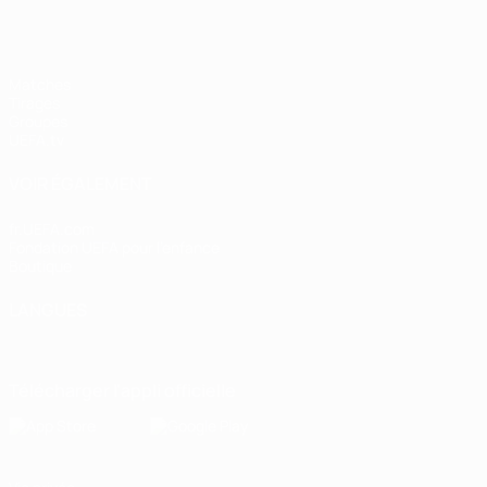
Matches
Tirages
Groupes
UEFA.tv
VOIR ÉGALEMENT
fr.UEFA.com
Fondation UEFA pour l'enfance
Boutique
LANGUES
Français
English
Français
Deutsch
Русский
Español
Italiano
Télécharger l'appli officielle