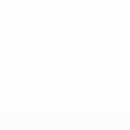
.uefa.com/insideuefa/mediaservices/mediareleases/news/027
ipas-e-seleccoes-russas-de-todas-as-prov/' >En savoir plus