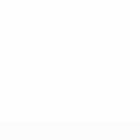
* Suspendue jusqu'à nouvel ordre. <a href='https://fr
equ
UEFA Nations League