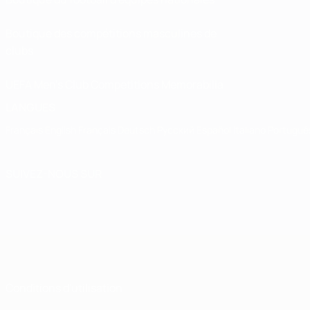
Boutique des compétitions masculines de
clubs
UEFA Men's Club Competitions Memorabilia
LANGUES
Français
English
Français
Deutsch
Русский
Español
Italiano
Portuguê
SUIVEZ-NOUS SUR
Conditions d'utilisation