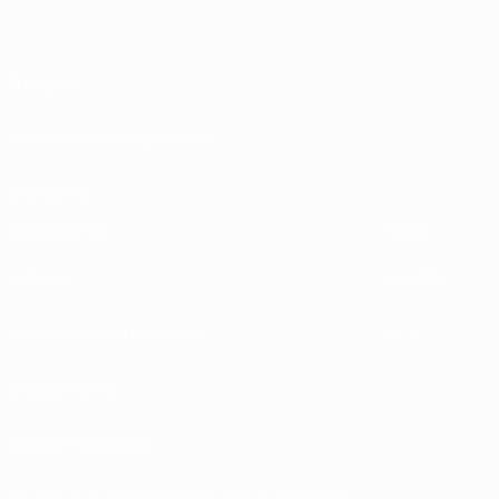
À propos
Gestion des compétitions
Durabilité
DÉCOUVRIR
PLUS
UEFA.tv
MyUEFA
Calendrier des matches
UC3
Classements
Billets/Hospitalité
Boutique du football d'équipes nationales