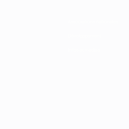
Associations nationales
Développement
Infos et médias