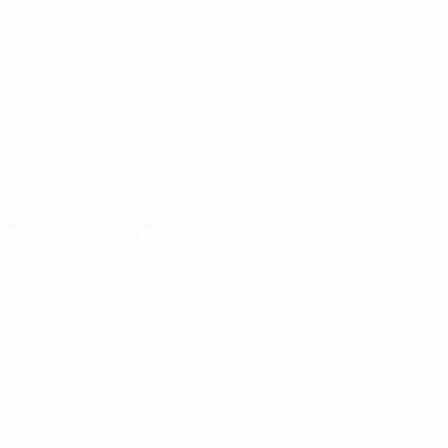
fr.UEFA.com
Fondation
UEFA pour
l'enfance
Boutique
LANGUES
Français
English
Français
Deutsch
Русский
Español
Italiano
Português
Télécharger l'appli officielle
Vie privée
Conditions d'utilisation
Politique de cookies
Paramètres des cookies
© 1998-2026 UEFA. Tous droits réservés.