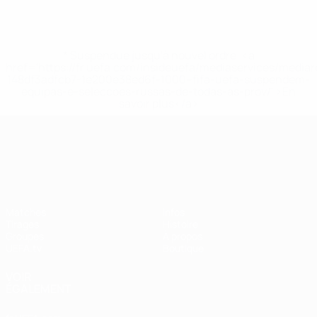
* Suspendue jusqu'à nouvel ordre. <a
href='https://fr.uefa.com/insideuefa/mediaservices/media
148df3adfcb7-1e200e38ed6f-1000--fifa-uefa-suspendem-
equipas-e-seleccoes-russas-de-todas-as-prov/' >En
savoir plus</a>
UEFA Nations League
Matches
Infos
Tirages
Histoire
Groupes
À propos
UEFA.tv
Boutique
VOIR
ÉGALEMENT