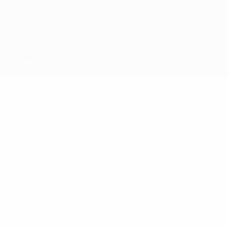
La désignation UEFA, le logo de l'UEFA et toutes les marques liées
aux compétitions de l'UEFA sont protégés en tant que marques
et/ou droits d'auteur de l'UEFA. Toute utilisation de ces marques
déposées à des fins commerciales est interdite. L'utilisation de la
plate-forme UEFA.com implique que vous acceptez les Conditions
générales et les Dispositions en matière de vie privée.