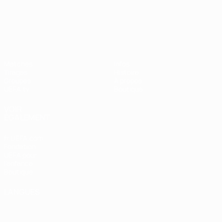
UEFA Nations League
Matches
Infos
Tirages
Histoire
Groupes
À propos
UEFA.tv
Boutique
VOIR
ÉGALEMENT
fr.UEFA.com
Fondation
UEFA pour
l'enfance
Boutique
LANGUES
Français
English
Français
Deutsch
Русский
Español
Italiano
Português