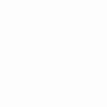
* Suspendue jusqu'à nouvel ordre. <a
href='https://fr.uefa.com/insideuefa/mediaservices/media
148df3adfcb7-1e200e38ed6f-1000--fifa-uefa-suspendem-
equipas-e-seleccoes-russas-de-todas-as-prov/' >En
savoir plus</a>