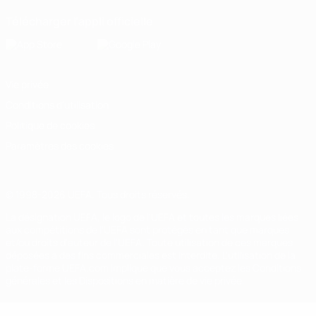
Télécharger l'appli officielle
Vie privée
Conditions d'utilisation
Politique de cookies
Paramètres des cookies
© 1998-2026 UEFA. Tous droits réservés.
La désignation UEFA, le logo de l'UEFA et toutes les marques liées
aux compétitions de l'UEFA sont protégés en tant que marques
et/ou droits d'auteur de l'UEFA. Toute utilisation de ces marques
déposées à des fins commerciales est interdite. L'utilisation de la
plate-forme UEFA.com implique que vous acceptez les Conditions
générales et les Dispositions en matière de vie privée.