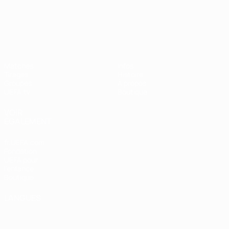
UEFA Nations League
Matches
Infos
Tirages
Histoire
Groupes
À propos
UEFA.tv
Boutique
VOIR
ÉGALEMENT
fr.UEFA.com
Fondation
UEFA pour
l'enfance
Boutique
LANGUES
Français
English
Français
Deutsch
Русский
Español
Italiano
Português