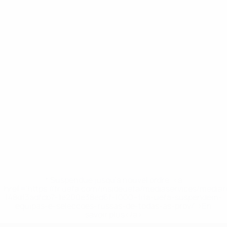
* Suspendue jusqu'à nouvel ordre. <a
href='https://fr.uefa.com/insideuefa/mediaservices/media
148df3adfcb7-1e200e38ed6f-1000--fifa-uefa-suspendem-
equipas-e-seleccoes-russas-de-todas-as-prov/' >En
savoir plus</a>