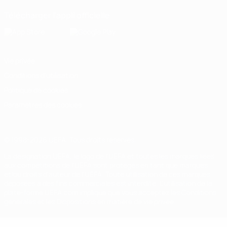
Télécharger l'appli officielle
Vie privée
Conditions d'utilisation
Politique de cookies
Paramètres des cookies
© 1998-2026 UEFA. Tous droits réservés.
La désignation UEFA, le logo de l'UEFA et toutes les marques liées
aux compétitions de l'UEFA sont protégés en tant que marques
et/ou droits d'auteur de l'UEFA. Toute utilisation de ces marques
déposées à des fins commerciales est interdite. L'utilisation de la
plate-forme UEFA.com implique que vous acceptez les Conditions
générales et les Dispositions en matière de vie privée.