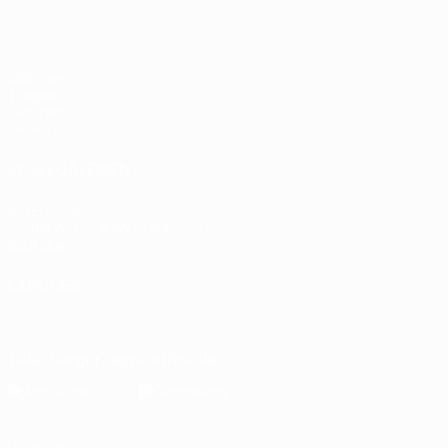
Matches
Tirages
Groupes
UEFA.tv
VOIR ÉGALEMENT
fr.UEFA.com
Fondation UEFA pour l'enfance
Boutique
LANGUES
Français
English
Français
Deutsch
Русский
Español
Italiano
Télécharger l'appli officielle