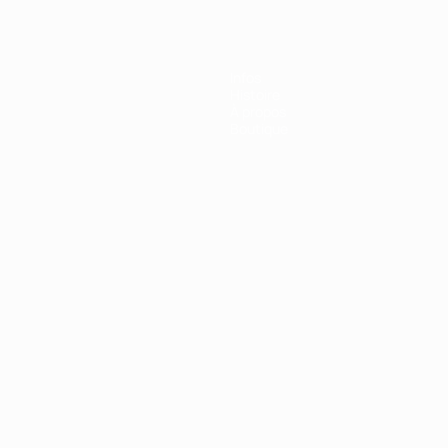
Infos
Histoire
À propos
Boutique
Português