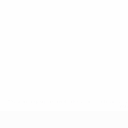
* Suspendue jusqu'à nouvel ordre. <a href='https://fr
equ
UEFA Nations League