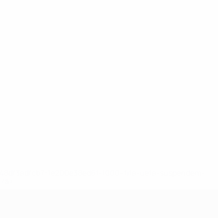
2-148df3adfcb7-1e200e38ed6f-1000--fifa-uefa-suspendem-
</a>