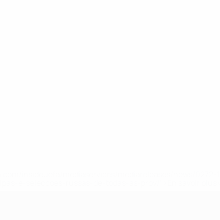
.uefa.com/insideuefa/mediaservices/mediareleases/news/027
ipas-e-seleccoes-russas-de-todas-as-prov/' >En savoir plus