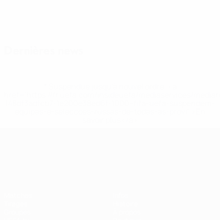
Dernières news
* Suspendue jusqu'à nouvel ordre. <a
href='https://fr.uefa.com/insideuefa/mediaservices/media
148df3adfcb7-1e200e38ed6f-1000--fifa-uefa-suspendem-
equipas-e-seleccoes-russas-de-todas-as-prov/' >En
savoir plus</a>
UEFA Nations League
Matches
Infos
Tirages
Histoire
Groupes
À propos