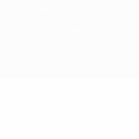
Paramètres des cookies
© 1998-2026 UEFA. Tous droits réservés.
La désignation UEFA, le logo de l'UEFA et toutes les marques liées
aux compétitions de l'UEFA sont protégés en tant que marques
et/ou droits d'auteur de l'UEFA. Toute utilisation de ces marques
déposées à des fins commerciales est interdite. L'utilisation de la
plate-forme UEFA.com implique que vous acceptez les Conditions
générales et les Dispositions en matière de vie privée.