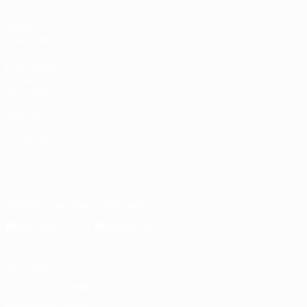
UEFA.tv
Boutique
VOIR
ÉGALEMENT
fr.UEFA.com
Fondation
UEFA pour
l'enfance
Boutique
LANGUES
Français
English
Français
Deutsch
Русский
Español
Italiano
Português
Télécharger l'appli officielle
Vie privée
Conditions d'utilisation
Politique de cookies