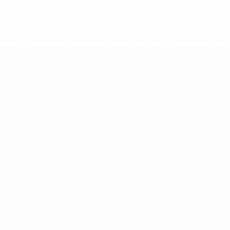
.uefa.com/insideuefa/mediaservices/mediareleases/news/027
ipas-e-seleccoes-russas-de-todas-as-prov/' >En savoir plus
Infos
Histoire
À propos
Boutique