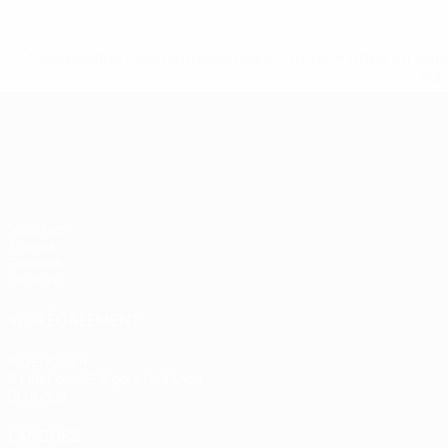
* Suspendue jusqu'à nouvel ordre. <a href='https://fr
equ
UEFA Nations League
Matches
Tirages
Groupes
UEFA.tv
VOIR ÉGALEMENT
fr.UEFA.com
Fondation UEFA pour l'enfance
Boutique
LANGUES