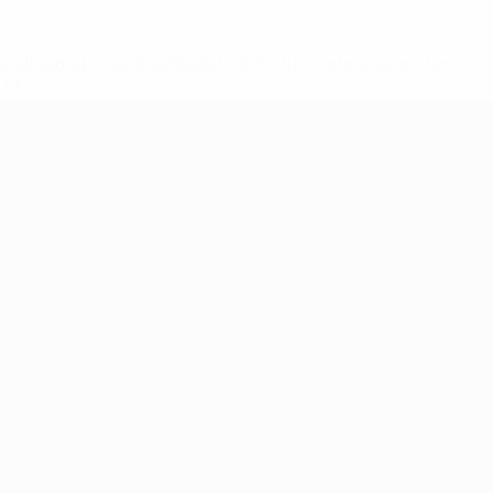
2-148df3adfcb7-1e200e38ed6f-1000--fifa-uefa-suspendem-
</a>