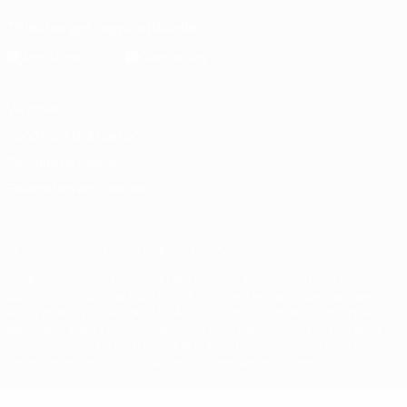
Télécharger l'appli officielle
Vie privée
Conditions d'utilisation
Politique de cookies
Paramètres des cookies
© 1998-2026 UEFA. Tous droits réservés.
La désignation UEFA, le logo de l'UEFA et toutes les marques liées
aux compétitions de l'UEFA sont protégés en tant que marques
et/ou droits d'auteur de l'UEFA. Toute utilisation de ces marques
déposées à des fins commerciales est interdite. L'utilisation de la
plate-forme UEFA.com implique que vous acceptez les Conditions
générales et les Dispositions en matière de vie privée.