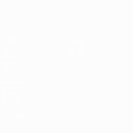
UEFA Nations League
Matches
Infos
Tirages
Histoire
Groupes
À propos
UEFA.tv
Boutique
VOIR
ÉGALEMENT
fr.UEFA.com
Fondation
UEFA pour
l'enfance
Boutique
LANGUES
Français
English
Français
Deutsch
Русский
Español
Italiano
Português