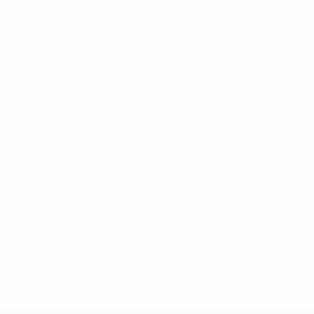
* Suspendue jusqu'à nouvel ordre. <a
href='https://fr.uefa.com/insideuefa/mediaservices/media
148df3adfcb7-1e200e38ed6f-1000--fifa-uefa-suspendem-
equipas-e-seleccoes-russas-de-todas-as-prov/' >En
savoir plus</a>