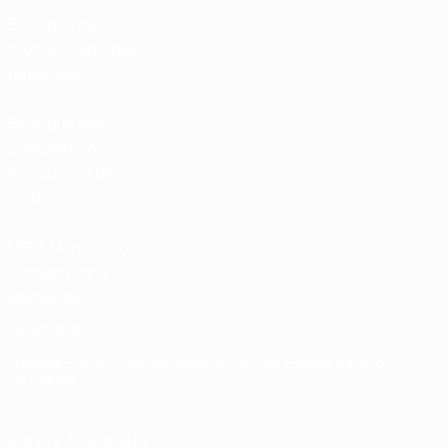
Boutique du
football d'équipes
nationales
Boutique des
compétitions
masculines de
clubs
UEFA Men's Club
Competitions
Memorabilia
LANGUES
Français
English
Français
Deutsch
Русский
Español
Italiano
Português
SUIVEZ-NOUS SUR