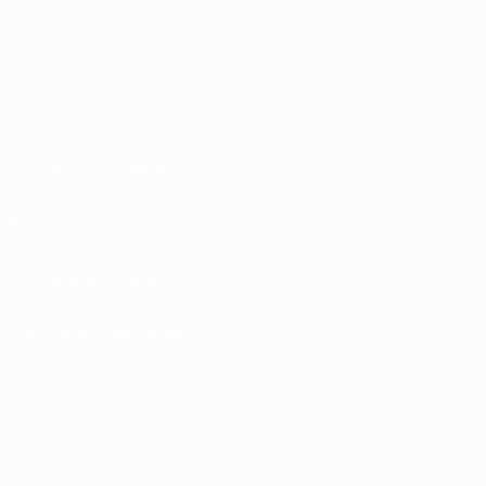
Conditions d'utilisation
Politiques de confidentialité
Politique de cookies
Paramètres des cookies
© 1998-2026 UEFA. Tous droits réservés.
La désignation UEFA, le logo de l'UEFA et toutes les marques liées aux
compétitions de l'UEFA sont protégés en tant que marques et/ou droits
d'auteur de l'UEFA. Toute utilisation de ces marques déposées à des fins