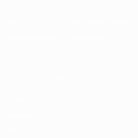
À propos
Associations nationales
Gestion des compétitions
Développement
Durabilité
Infos et médias
DÉCOUVRIR
PLUS
UEFA.tv
MyUEFA
Calendrier des
UC3
matches
Classements
Billets/Hospitalité