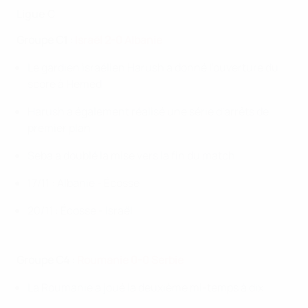
Ligue C
Groupe C1 :
Israël 2-0 Albanie
Le gardien israélien Harush a donné l'ouverture du
score à Hemed
Harush a également réalisé une série d'arrêts de
premier plan
Seba a doublé la mise vers la fin du match
17/11 : Albanie - Écosse
20/11 : Écosse - Israël
Groupe C4 :
Roumanie 0-0 Serbie
La Roumanie a joué la deuxième mi-temps à dix