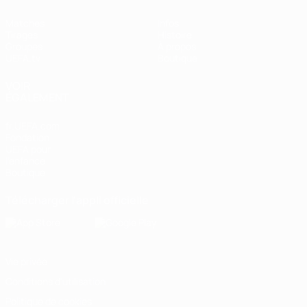
Matches
Infos
Tirages
Histoire
Groupes
À propos
UEFA.tv
Boutique
VOIR
ÉGALEMENT
fr.UEFA.com
Fondation
UEFA pour
l'enfance
Boutique
Télécharger l'appli officielle
Vie privée
Conditions d'utilisation
Politique de cookies