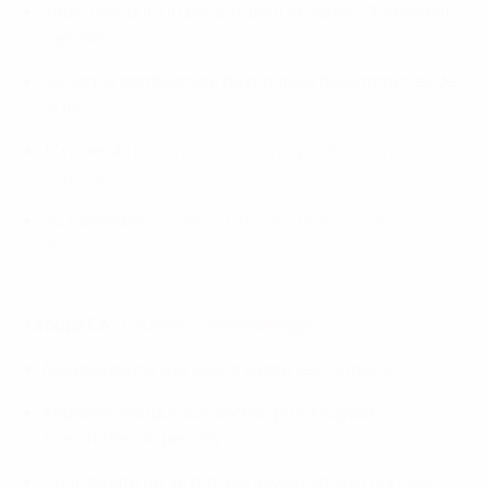
Tadić
manque un penalty pour la Serbie ;
Tamaş
est
expulsé
Le Serbie garde la tête du groupe à deux matches de
la fin
17 novembre :
Serbie - Monténégro
,
Roumanie -
Lituanie
20 novembre :
Serbie - Lituanie
,
Monténégro -
Roumanie
Groupe C4 :
Lituanie 1-4 Monténégro
Mugoša ouvre vite le score pour les visiteurs
Kopitović marque sur corner, puis Mugoša
transforme un penalty
Zorić ajoute un 4e but, Baravykas sauve l'honneur