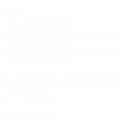
Ligue B
Groupe B2 :
Russie 2-0 Turquie
La Russie est à un point de la montée, la Turquie ne
peut plus remporter le groupe
Neudstädter ouvre le score pour la Russie après que
Dzhikiya a heurté le poteau
Entré en cours de match, Cheryshev double la mise
La Turquie sera reléguée en cas de défaite en Suède
le 17 novembre
17/11 :
Turquie - Suède
20/11 :
Suède -Russie