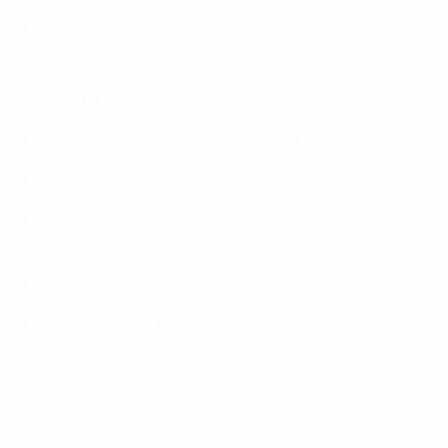
17 novembre :
Azerbaïdjan - Féroé
,
Malte - Kosovo
Groupe D3 :
Îles Féroé 1-1 Kosovo
Le Kosovo reste invaincu et leader du groupe
Joensen égalise pour les îles Féroé après la pause
Rashica ouvre le score pour les visiteurs sur un tir
lointain
17 novembre :
Azerbaïdjan - îles Féroé
,
Malte - Kosovo
20 novembre :
Malte - îles Féroé
,
Kosovo -
Azerbaïdjan
Matches amicaux