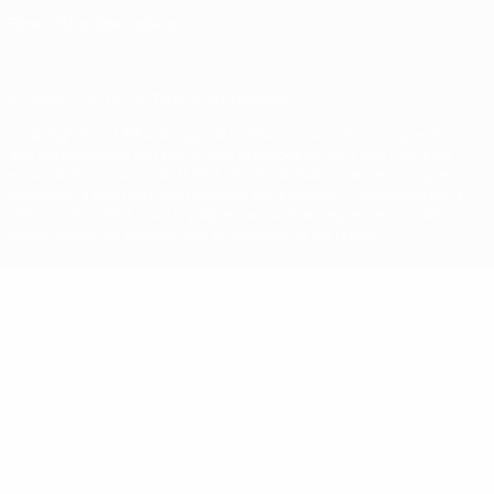
Paramètres des cookies
© 1998-2026 UEFA. Tous droits réservés.
La désignation UEFA, le logo de l'UEFA et toutes les marques liées
aux compétitions de l'UEFA sont protégés en tant que marques
et/ou droits d'auteur de l'UEFA. Toute utilisation de ces marques
déposées à des fins commerciales est interdite. L'utilisation de la
plate-forme UEFA.com implique que vous acceptez les Conditions
générales et les Dispositions en matière de vie privée.