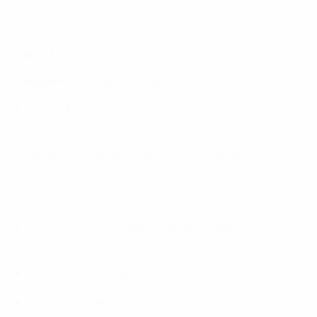
Ligue A
Groupe A3 :
Pologne 0-1 Italie
Le but de Biraghi quasiment à la dernière seconde
consamne la Pologne à la relégation.
Jorginho et Insigne avaient touché la barre.
La Pologne face à l'Italie : 3 victoires, 3 nul et
désormai 6 défaites
L'Italie n'avait pas gagné à l'extérieur depuis cinq
sorties (4 nuls)
17/11 : Italie - Portugal pour la première place.
20/11 : Portugal - Pologne