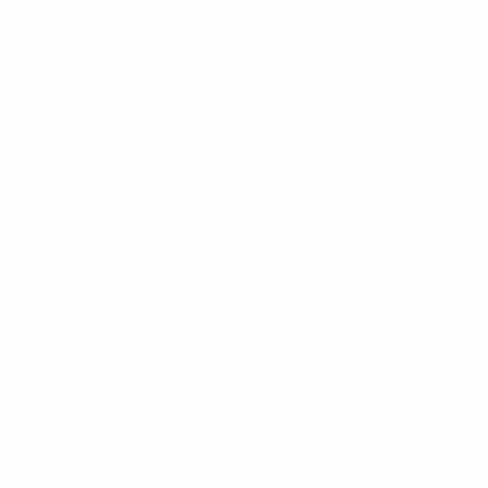
lituanien
Le Monténégro prend deux points d'avance en tête
La Lituanie reste à zéro point après trois matches
Ligue D
Groupe D3 :
Azerbaïdjan 1-1 Malte
Muscat ouvre la marque à bout portant sur un
centre de Corbolan
Abdullayev remet les deux équipes à égalité au
retour des vestiaires
L'Azerbaïdjan reste à deux points du Kosovo, leader
du groupe
Malte est dernier, à deux points du troisième