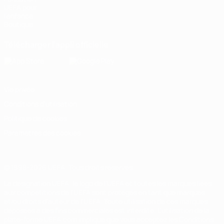
UEFA pour
l'enfance
Boutique
Télécharger l'appli officielle
Vie privée
Conditions d'utilisation
Politique de cookies
Paramètres des cookies
© 1998-2026 UEFA. Tous droits réservés.
La désignation UEFA, le logo de l'UEFA et toutes les marques liées
aux compétitions de l'UEFA sont protégés en tant que marques
et/ou droits d'auteur de l'UEFA. Toute utilisation de ces marques
déposées à des fins commerciales est interdite. L'utilisation de la
plate-forme UEFA.com implique que vous acceptez les Conditions