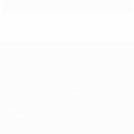
Tout sur l'UEFA Nations League
UEFA Nations League
Matches
Infos
Tirages
Histoire
Groupes
À propos
UEFA.tv
Boutique
VOIR
ÉGALEMENT
fr.UEFA.com
Fondation