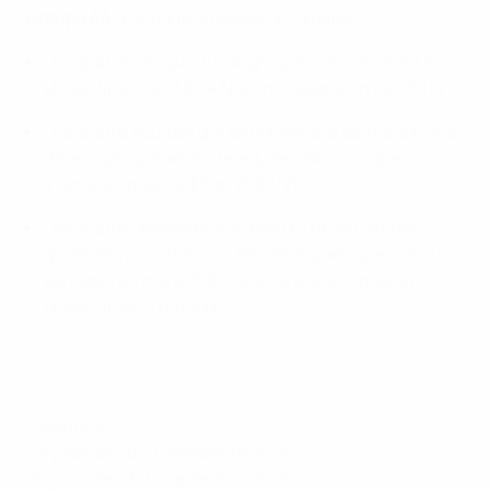
Groupe A4
: Espagne, Angleterre, Croatie
Les quatre vainqueurs de groupe s'affronteront en
phase finale de l'UEFA Nations League en juin 2019
Les quatre équipes qui terminent à la dernière place
de leur groupe seront reléguées dans la ligue
inférieure pour l'édition 2020/21
Les quatre premières équipes qui ne seront pas
qualifiées pour l'UEFA EURO 2020 participeront aux
barrages en mars 2020, avec une place pour la
phase finale à prendre
Luis Figo sur la Nations League
Calendrier
1re journée : 6–8 septembre 2018
2e journée : 9–11 septembre 2018