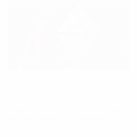
Phase finale #UNL : trois pays intéressés
©UEFA via Getty Images
L'Italie, la Pologne et le Portugal ont manifesté leur
intérêt pour accueillir la phase finale de la toute
première UEFA Nations League, en juin 2019.
La Fédération italienne de football (FIGC), la Fédération
polonaise de football (PZPN) et la Fédération
portugaise de football (FPF) ont soumis leur nom avant
la date butoir pour l'organisation de ce tournoi à quatre