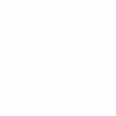
équipes. Elles vont désormais recevoir le cahier des
charges de candidature et auront jusqu'au 31 août
pour déposer leur dossier.
La phase finale sera en principe accueillie par l'un des
vainqueurs de groupe de la Ligue A. Étant donné que
l'Italie, la Pologne et le Portugal figurent dans le
Groupe 3, le vainqueur de cette poule pourrait être
nommé pays hôte, à condition que ces trois
fédérations soumettent un dossier répondant aux
critères de l'UEFA. La décision sera prise par le Comité
exécutif de l'UEFA en décembre 2018.
La phase finale sera un tournoi à quatre équipes, les
vainqueurs des quatre groupes de la Ligue A. Les demi-
finales se disputeront les 5 et 6 juin 2019, suivies le 9
juin par le match pour la 3e place et la finale qui