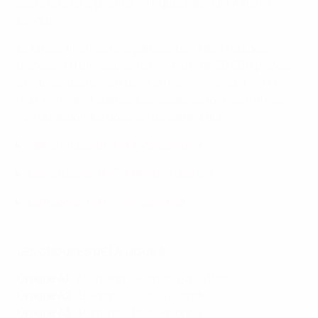
sacrera le tout premier vainqueur de l'UEFA Nations
League.
La phase finale sera organisée dans deux stades
disposant d'une capacité minimum de 30 000 places
et situés idéalement dans la même ville, ou à 150 km
maximum de distance. Les stades seront confirmés
lors du dépôt des dossiers de candidature.
Nations League, le tirage complet
Les chocs de l'UEFA Nations League
Le trophée et l'hymne dévoilés
LES GROUPES DE LA LIGUE A
Groupe A1
: Allemagne, France, Pays-Bas
Groupe A2
: Belgique, Suisse, Islande
Groupe A3
: Portugal, Italie, Pologne