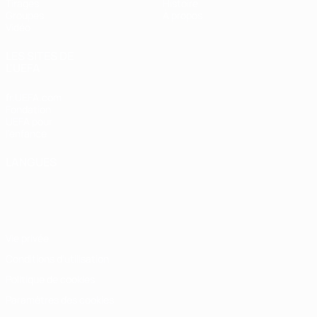
Tirages
Histoire
Groupes
À propos
Vidéo
LES SITES DE
L'UEFA
fr.UEFA.com
Fondation
UEFA pour
l'enfance
LANGUES
Français
English
Français
Deutsch
Русский
Español
Italiano
Português
Vie privée
Conditions d'utilisation
Politique de cookies
Paramètres des cookies