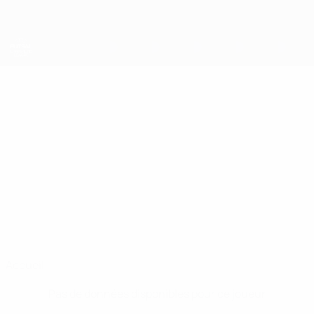
Passer
au
contenu
principal
UEFA Futsal Champions League
JOSEF
Josef Stránský Stats
STRÁNSKÝ
Chrudim
Accueil
Pas de données disponibles pour ce joueur