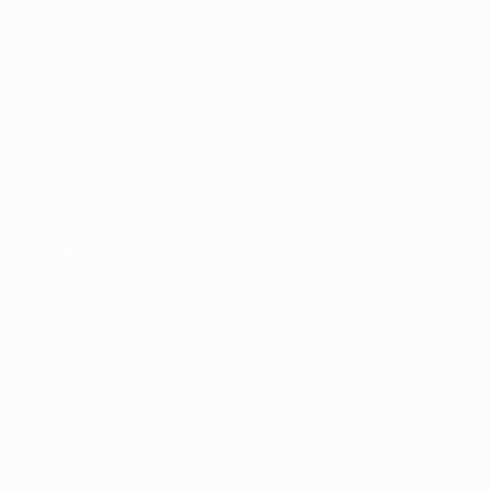
Tirages
Histoire
Groupes
À propos
Vidéo
LES SITES DE
L'UEFA
fr.UEFA.com
Fondation
UEFA pour
l'enfance
LANGUES
Français
English
Français
Deutsch
Русский
Español
Italiano
Português
Vie privée
Conditions d'utilisation
Politique de cookies
Paramètres des cookies