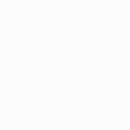
Tirages
Histoire
Groupes
À propos
Vidéo
LES SITES DE
L'UEFA
fr.UEFA.com
Fondation
UEFA pour
l'enfance
LANGUES
Français
English
Français
Deutsch
Русский
Español
Italiano
Português
Vie privée
Conditions d'utilisation
Politique de cookies
Paramètres des cookies