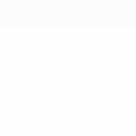
Passer
au
contenu
principal
UEFA Futsal Champions League
FATIH
Fatih Karael Stats
KARAEL
Vangölü
Accueil
Pas de données disponibles pour ce joueur