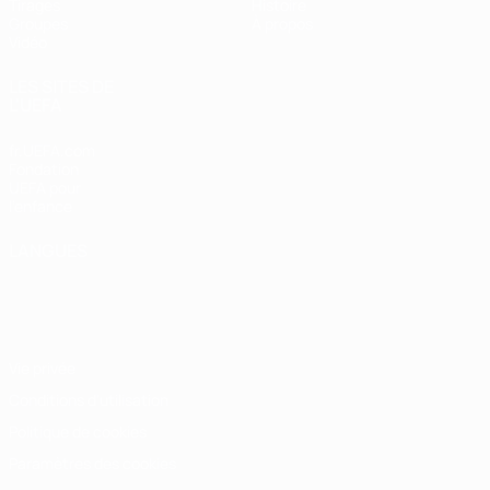
Tirages
Histoire
Groupes
À propos
Vidéo
LES SITES DE
L'UEFA
fr.UEFA.com
Fondation
UEFA pour
l'enfance
LANGUES
Français
English
Français
Deutsch
Русский
Español
Italiano
Português
Vie privée
Conditions d'utilisation
Politique de cookies
Paramètres des cookies