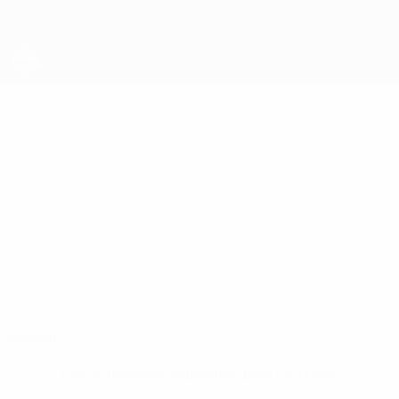
Passer
au
contenu
principal
UEFA Futsal Champions League
JOHN WILLIAM
John William Plenderleith Stats
PLENDERLEITH
Cardiff
Accueil
Pas de données disponibles pour ce joueur