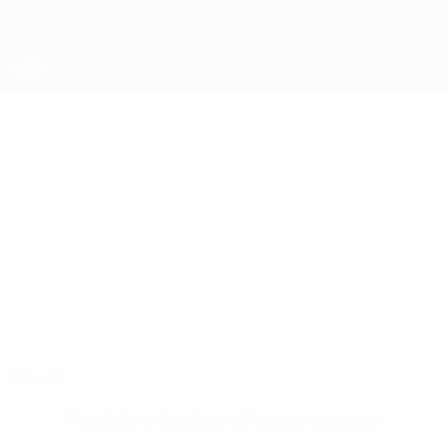
Passer
au
contenu
principal
UEFA Futsal Champions League
BEN
Ben Lavi Stats
LAVI
Maccabi Netanya
Accueil
Pas de données disponibles pour ce joueur