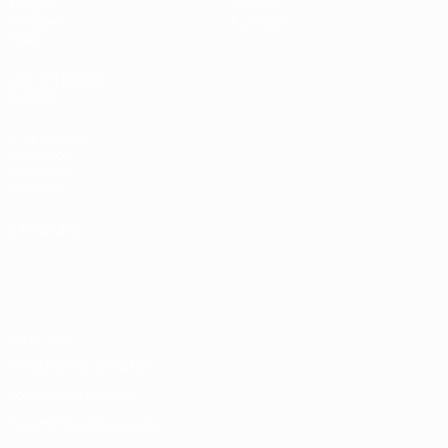
Tirages
Histoire
Groupes
À propos
Vidéo
LES SITES DE
L'UEFA
fr.UEFA.com
Fondation
UEFA pour
l'enfance
LANGUES
Français
English
Français
Deutsch
Русский
Español
Italiano
Português
Vie privée
Conditions d'utilisation
Politique de cookies
Paramètres des cookies