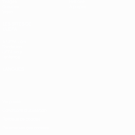
Tirages
Histoire
Groupes
À propos
Vidéo
LES SITES DE
L'UEFA
fr.UEFA.com
Fondation
UEFA pour
l'enfance
LANGUES
Français
English
Français
Deutsch
Русский
Español
Italiano
Português
Vie privée
Conditions d'utilisation
Politique de cookies
Paramètres des cookies