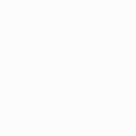
Tirages
Groupes
Vidéo
LES SITES DE L'UEFA
fr.UEFA.com
Fondation UEFA pour l'enfance
LANGUES
Français
English
Français
Deutsch
Русский
Español
Italiano
Vie privée
Conditions d'utilisation
Politique de cookies
Paramètres des cookies
© 1998-2026 UEFA. Tous droits réservés.