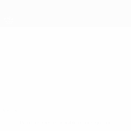
Passer
au
contenu
principal
UEFA Futsal Champions League
SAID
Said El Horr Stats
EL HORR
Borås
Accueil
Pas de données disponibles pour ce joueur