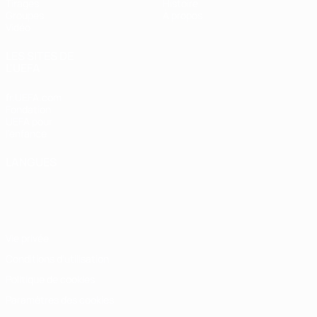
Tirages
Histoire
Groupes
À propos
Vidéo
LES SITES DE
L'UEFA
fr.UEFA.com
Fondation
UEFA pour
l'enfance
LANGUES
Français
English
Français
Deutsch
Русский
Español
Italiano
Português
Vie privée
Conditions d'utilisation
Politique de cookies
Paramètres des cookies