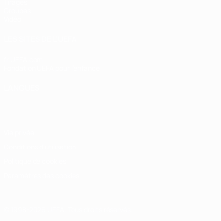
Tirages
Groupes
Vidéo
LES SITES DE L'UEFA
fr.UEFA.com
Fondation UEFA pour l'enfance
LANGUES
Français
English
Français
Deutsch
Русский
Español
Italiano
Vie privée
Conditions d'utilisation
Politique de cookies
Paramètres des cookies
© 1998-2026 UEFA. Tous droits réservés.