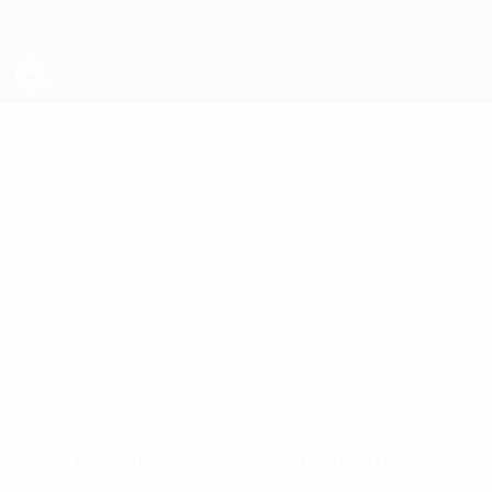
Passer
au
contenu
principal
UEFA Futsal Champions League
ADEL
Adel Avdić Stats
AVDIĆ
Vrhnika
Slovénie
Accueil
Pas de données disponibles pour ce joueur