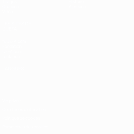
Tirages
Histoire
Groupes
À propos
Vidéo
LES SITES DE
L'UEFA
fr.UEFA.com
Fondation
UEFA pour
l'enfance
LANGUES
Français
English
Français
Deutsch
Русский
Español
Italiano
Português
Vie privée
Conditions d'utilisation
Politique de cookies
Paramètres des cookies