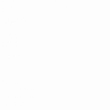
Tirages
Histoire
Groupes
À propos
Vidéo
LES SITES DE
L'UEFA
fr.UEFA.com
Fondation
UEFA pour
l'enfance
LANGUES
Français
English
Français
Deutsch
Русский
Español
Italiano
Português
Vie privée
Conditions d'utilisation
Politique de cookies
Paramètres des cookies