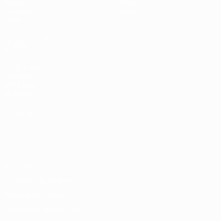
Tirages
Histoire
Groupes
À propos
Vidéo
LES SITES DE
L'UEFA
fr.UEFA.com
Fondation
UEFA pour
l'enfance
LANGUES
Français
English
Français
Deutsch
Русский
Español
Italiano
Português
Vie privée
Conditions d'utilisation
Politique de cookies
Paramètres des cookies