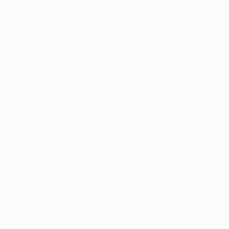
Tirages
Histoire
Groupes
À propos
Vidéo
LES SITES DE
L'UEFA
fr.UEFA.com
Fondation
UEFA pour
l'enfance
LANGUES
Français
English
Français
Deutsch
Русский
Español
Italiano
Português
Vie privée
Conditions d'utilisation
Politique de cookies
Paramètres des cookies