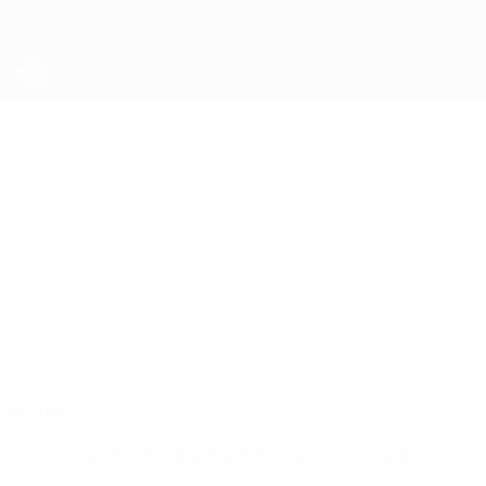
Passer
au
contenu
principal
UEFA Futsal Champions League
KENNEDY RIBEIRO
Kennedy Ribeiro Stats
Weilimdorf
Accueil
Pas de données disponibles pour ce joueur