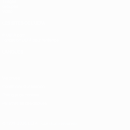
Tirages
Groupes
Vidéo
LES SITES DE L'UEFA
fr.UEFA.com
Fondation UEFA pour l'enfance
LANGUES
Français
English
Français
Deutsch
Русский
Español
Italiano
Vie privée
Conditions d'utilisation
Politique de cookies
Paramètres des cookies
© 1998-2026 UEFA. Tous droits réservés.